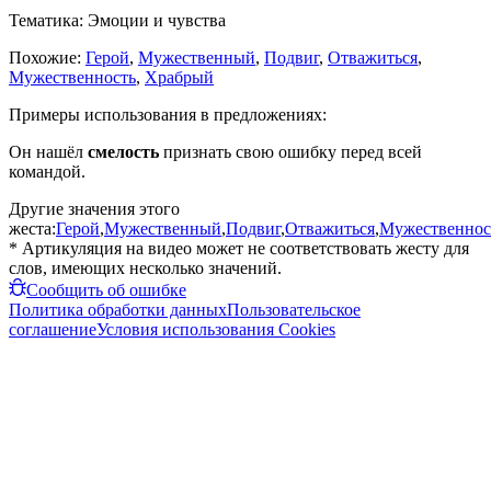
Тематика:
Эмоции и чувства
Похожие:
Герой
,
Мужественный
,
Подвиг
,
Отважиться
,
Мужественность
,
Храбрый
Примеры использования в предложениях:
Он нашёл
смелость
признать свою ошибку перед всей
командой.
Другие значения этого
жеста:
Герой
,
Мужественный
,
Подвиг
,
Отважиться
,
Мужественнос
* Артикуляция на видео может не соответствовать жесту для
слов, имеющих несколько значений.
Сообщить об ошибке
Политика обработки данных
Пользовательское
соглашение
Условия использования Cookies