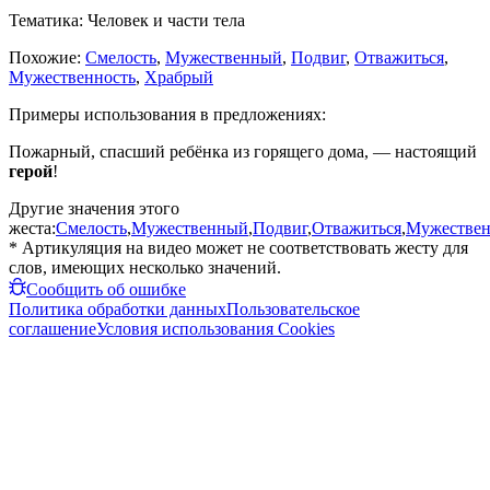
Тематика:
Человек и части тела
Похожие:
Смелость
,
Мужественный
,
Подвиг
,
Отважиться
,
Мужественность
,
Храбрый
Примеры использования в предложениях:
Пожарный, спасший ребёнка из горящего дома, — настоящий
герой
!
Другие значения этого
жеста:
Смелость
,
Мужественный
,
Подвиг
,
Отважиться
,
Мужествен
* Артикуляция на видео может не соответствовать жесту для
слов, имеющих несколько значений.
Сообщить об ошибке
Политика обработки данных
Пользовательское
соглашение
Условия использования Cookies