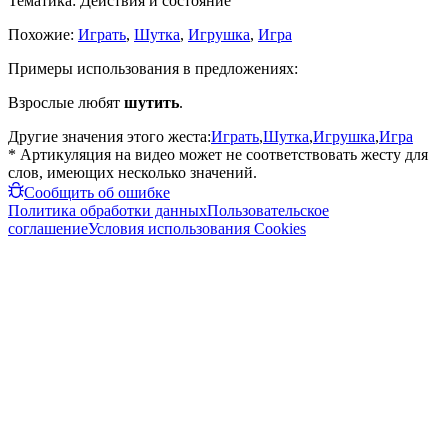
Тематика:
Действия и состояние
Похожие:
Играть
,
Шутка
,
Игрушка
,
Игра
Примеры использования в предложениях:
Взрослые любят
шутить
.
Другие значения этого жеста:
Играть
,
Шутка
,
Игрушка
,
Игра
* Артикуляция на видео может не соответствовать жесту для
слов, имеющих несколько значений.
Сообщить об ошибке
Политика обработки данных
Пользовательское
соглашение
Условия использования Cookies