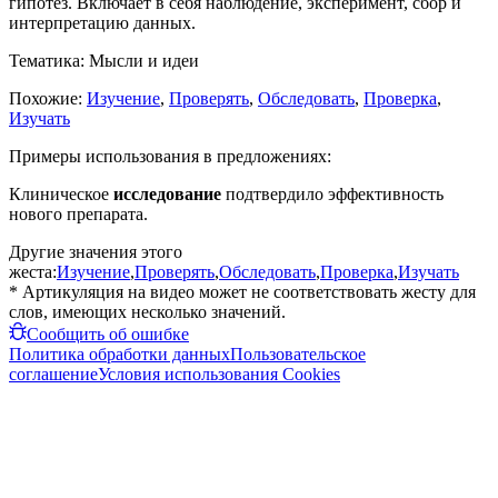
гипотез. Включает в себя наблюдение, эксперимент, сбор и
интерпретацию данных.
Тематика:
Мысли и идеи
Похожие:
Изучение
,
Проверять
,
Обследовать
,
Проверка
,
Изучать
Примеры использования в предложениях:
Клиническое
исследование
подтвердило эффективность
нового препарата.
Другие значения этого
жеста:
Изучение
,
Проверять
,
Обследовать
,
Проверка
,
Изучать
* Артикуляция на видео может не соответствовать жесту для
слов, имеющих несколько значений.
Сообщить об ошибке
Политика обработки данных
Пользовательское
соглашение
Условия использования Cookies