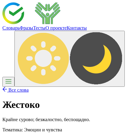
Словарь
Фразы
Тесты
О проекте
Контакты
Все слова
Жестоко
Крайне сурово; безжалостно, беспощадно.
Тематика:
Эмоции и чувства