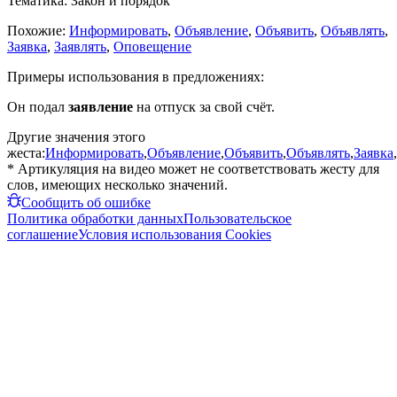
Тематика:
Закон и порядок
Похожие:
Информировать
,
Объявление
,
Объявить
,
Объявлять
,
Заявка
,
Заявлять
,
Оповещение
Примеры использования в предложениях:
Он подал
заявление
на отпуск за свой счёт.
Другие значения этого
жеста:
Информировать
,
Объявление
,
Объявить
,
Объявлять
,
Заявка
,
* Артикуляция на видео может не соответствовать жесту для
слов, имеющих несколько значений.
Сообщить об ошибке
Политика обработки данных
Пользовательское
соглашение
Условия использования Cookies