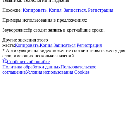
Тематика:
Технологии и гаджеты
Похожие:
Копировать
,
Копия
,
Записаться
,
Регистрация
Примеры использования в предложениях:
Звукорежиссёр сводит
запись
в кратчайшие сроки.
Другие значения этого
жеста:
Копировать
,
Копия
,
Записаться
,
Регистрация
* Артикуляция на видео может не соответствовать жесту для
слов, имеющих несколько значений.
Сообщить об ошибке
Политика обработки данных
Пользовательское
соглашение
Условия использования Cookies