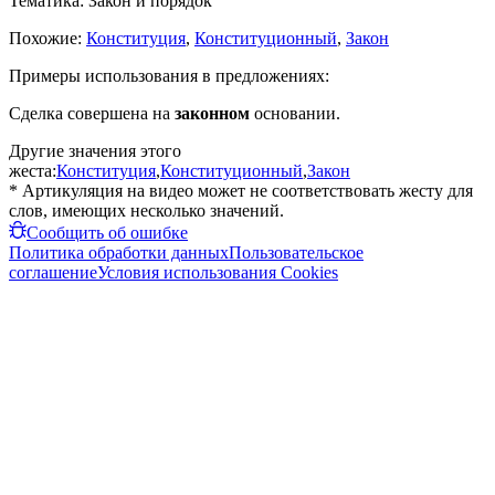
Тематика:
Закон и порядок
Похожие:
Конституция
,
Конституционный
,
Закон
Примеры использования в предложениях:
Сделка совершена на
законном
основании.
Другие значения этого
жеста:
Конституция
,
Конституционный
,
Закон
* Артикуляция на видео может не соответствовать жесту для
слов, имеющих несколько значений.
Сообщить об ошибке
Политика обработки данных
Пользовательское
соглашение
Условия использования Cookies