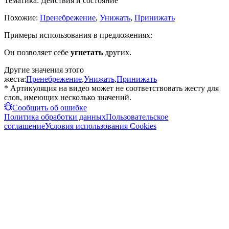
Тематика:
Действия и состояние
Похожие:
Пренебрежение
,
Унижать
,
Принижать
Примеры использования в предложениях:
Он позволяет себе
угнетать
других.
Другие значения этого
жеста:
Пренебрежение
,
Унижать
,
Принижать
* Артикуляция на видео может не соответствовать жесту для
слов, имеющих несколько значений.
Сообщить об ошибке
Политика обработки данных
Пользовательское
соглашение
Условия использования Cookies