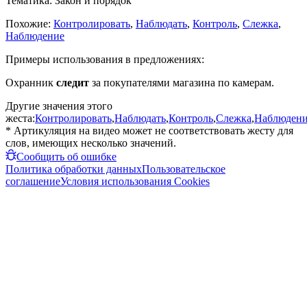
Тематика:
Закон и порядок
Похожие:
Контролировать
,
Наблюдать
,
Контроль
,
Слежка
,
Наблюдение
Примеры использования в предложениях:
Охранник
следит
за покупателями магазина по камерам.
Другие значения этого
жеста:
Контролировать
,
Наблюдать
,
Контроль
,
Слежка
,
Наблюден
* Артикуляция на видео может не соответствовать жесту для
слов, имеющих несколько значений.
Сообщить об ошибке
Политика обработки данных
Пользовательское
соглашение
Условия использования Cookies