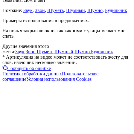
Тематика:
Дом и быт
Похожие:
Звук
,
Звон
,
Шуметь
,
Шумный
,
Шумно
,
Будильник
Примеры использования в предложениях:
На ночь я закрываю окно, так как
шум
с улицы мешает мне
спать.
Другие значения этого
жеста:
Звук
,
Звон
,
Шуметь
,
Шумный
,
Шумно
,
Будильник
* Артикуляция на видео может не соответствовать жесту для
слов, имеющих несколько значений.
Сообщить об ошибке
Политика обработки данных
Пользовательское
соглашение
Условия использования Cookies