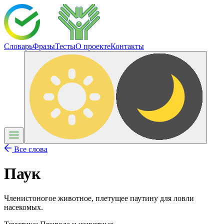
Словарь
Фразы
Тесты
О проекте
Контакты
Все слова
Паук
Членистоногое животное, плетущее паутину для ловли
насекомых.