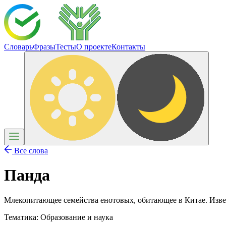
Словарь
Фразы
Тесты
О проекте
Контакты
Все слова
Панда
Млекопитающее семейства енотовых, обитающее в Китае. Изв
Тематика:
Образование и наука