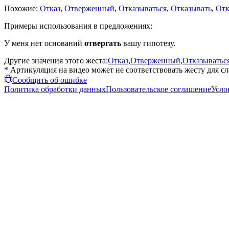
Похожие:
Отказ
,
Отверженный
,
Отказываться
,
Отказывать
,
Отк
Примеры использования в предложениях:
У меня нет оснований
отвергать
вашу гипотезу.
Другие значения этого жеста:
Отказ
,
Отверженный
,
Отказыватьс
* Артикуляция на видео может не соответствовать жесту для с
Сообщить об ошибке
Политика обработки данных
Пользовательское соглашение
Усло