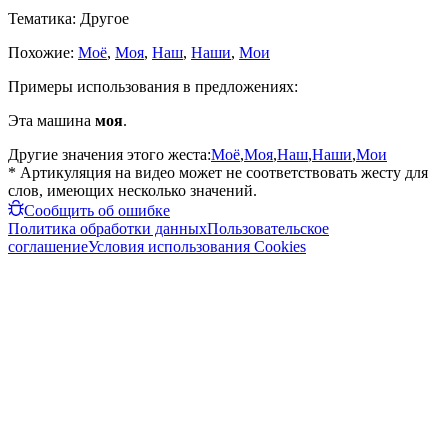
Тематика:
Другое
Похожие:
Моё
,
Моя
,
Наш
,
Наши
,
Мои
Примеры использования в предложениях:
Эта машина
моя
.
Другие значения этого жеста:
Моё
,
Моя
,
Наш
,
Наши
,
Мои
* Артикуляция на видео может не соответствовать жесту для
слов, имеющих несколько значений.
Сообщить об ошибке
Политика обработки данных
Пользовательское
соглашение
Условия использования Cookies