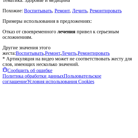
Тематика:
Здоровье и медицина
Похожие:
Воспитывать
,
Ремонт
,
Лечить
,
Ремонтировать
Примеры использования в предложениях:
Отказ от своевременного
лечения
привел к серьезным
осложнениям.
Другие значения этого
жеста:
Воспитывать
,
Ремонт
,
Лечить
,
Ремонтировать
* Артикуляция на видео может не соответствовать жесту для
слов, имеющих несколько значений.
Сообщить об ошибке
Политика обработки данных
Пользовательское
соглашение
Условия использования Cookies