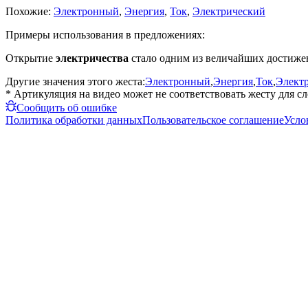
Похожие:
Электронный
,
Энергия
,
Ток
,
Электрический
Примеры использования в предложениях:
Открытие
электричества
стало одним из величайших достижен
Другие значения этого жеста:
Электронный
,
Энергия
,
Ток
,
Элект
* Артикуляция на видео может не соответствовать жесту для с
Сообщить об ошибке
Политика обработки данных
Пользовательское соглашение
Усло