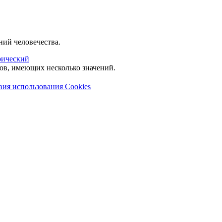
ий человечества.
рический
лов, имеющих несколько значений.
вия использования Cookies