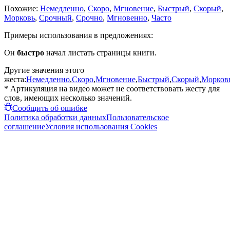
Похожие:
Немедленно
,
Скоро
,
Мгновение
,
Быстрый
,
Скорый
,
Морковь
,
Срочный
,
Срочно
,
Мгновенно
,
Часто
Примеры использования в предложениях:
Он
быстро
начал листать страницы книги.
Другие значения этого
жеста:
Немедленно
,
Скоро
,
Мгновение
,
Быстрый
,
Скорый
,
Морков
* Артикуляция на видео может не соответствовать жесту для
слов, имеющих несколько значений.
Сообщить об ошибке
Политика обработки данных
Пользовательское
соглашение
Условия использования Cookies