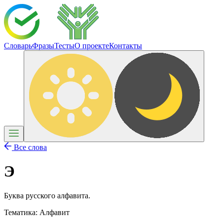
Словарь
Фразы
Тесты
О проекте
Контакты
Все слова
Э
Буква русского алфавита.
Тематика:
Алфавит