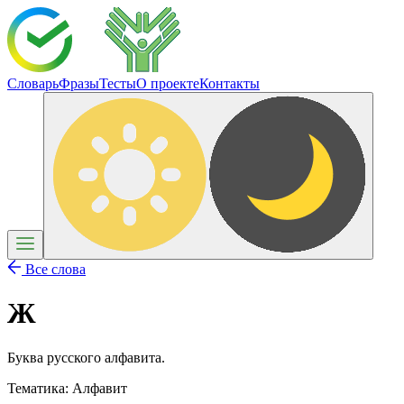
Словарь
Фразы
Тесты
О проекте
Контакты
Все слова
Ж
Буква русского алфавита.
Тематика:
Алфавит