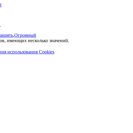
й
.
ширять
,
Огромный
лов, имеющих несколько значений.
вия использования Cookies