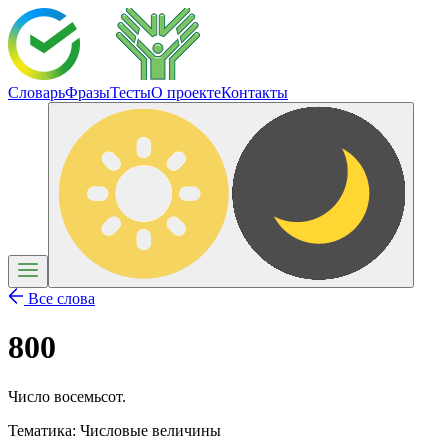
Словарь
Фразы
Тесты
О проекте
Контакты
Все слова
800
Число восемьсот.
Тематика:
Числовые величины